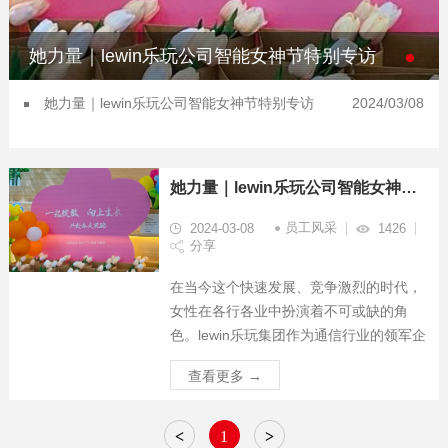
她力量｜lewin乐玩公司智能女神节特别专访
她力量｜lewin乐玩公司智能女神节特别专访
2024/03/08
她力量｜lewin乐玩公司智能女神节特别专访
员工风采
2024-03-08
1426
分享
在当今这个快速发展、竞争激烈的时代，
女性在各行各业中扮演着不可或缺的角
色。lewin乐玩集团作为通信行业的领军企
业，积极吸纳并培养女性员工，让她们在
查看更多 →
不同的岗位上发光发热，成为lewin乐玩公
司智能宝贵的财富。
<
1
>