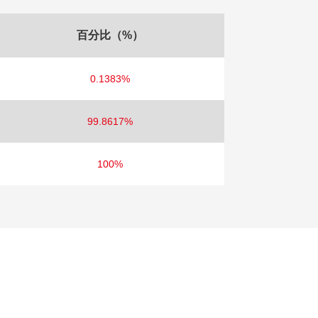
百分比（%）
0.1383%
99.8617%
100%