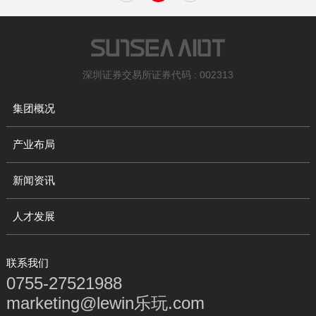
深圳证券交易所证券代码 : 002313
集团概况
产业布局
新闻资讯
人才发展
联系我们
0755-27521988
marketing@lewin乐玩.com