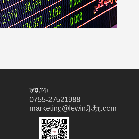
联系我们
0755-27521988
marketing@lewin乐玩.com