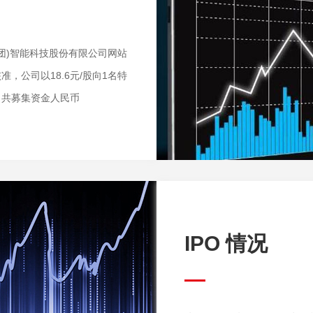
集团)智能科技股份有限公司网站
准，公司以18.6元/股向1名特
股，共募集资金人民币
IPO 情况