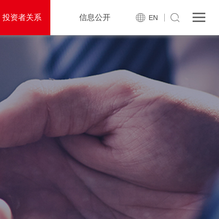
投资者关系
信息公开
EN