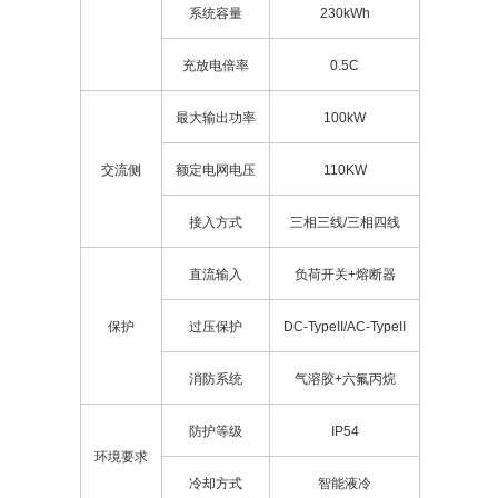
系统容量
230kWh
充放电倍率
0.5C
最大输出功率
100kW
交流侧
额定电网电压
110KW
接入方式
三相三线/三相四线
直流输入
负荷开关+熔断器
保护
过压保护
DC-TypeII/AC-TypeII
消防系统
气溶胶+六氟丙烷
防护等级
IP54
环境要求
冷却方式
智能液冷