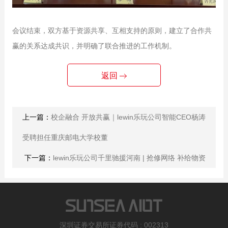
会议结束，双方基于资源共享、互相支持的原则，建立了合作共
赢的关系达成共识，并明确了联合推进的工作机制。
返回
上一篇：
校企融合 开放共赢｜lewin乐玩公司智能CEO杨涛
受聘担任重庆邮电大学校董
下一篇：
lewin乐玩公司千里驰援河南 | 抢修网络 补给物资
深圳证券交易所证券代码 : 002313