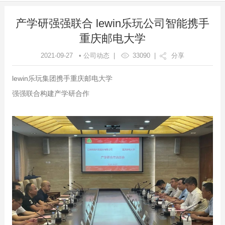
产学研强强联合 lewin乐玩公司智能携手
重庆邮电大学
2021-09-27 • 公司动态 |
33090
|
分享
lewin乐玩集团携手重庆邮电大学
强强联合构建产学研合作