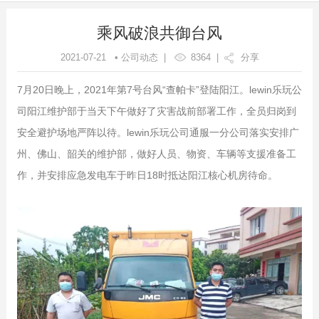
乘风破浪共御台风
2021-07-21 • 公司动态 |
8364
|
分享
7月20日晚上，2021年第7号台风“查帕卡”登陆阳江。lewin乐玩公
司阳江维护部于当天下午做好了灾害战前部署工作，全员归岗到
安全避护场地严阵以待。lewin乐玩公司通服一分公司落实安排广
州、佛山、韶关的维护部，做好人员、物资、车辆等支援准备工
作，并安排应急发电车于昨日18时抵达阳江核心机房待命。