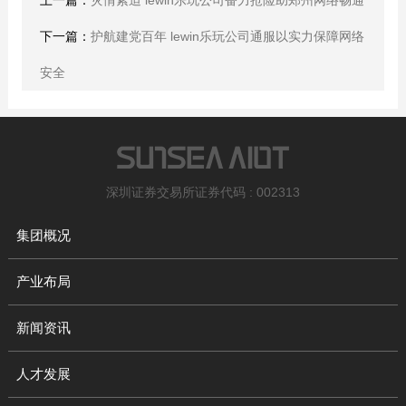
上一篇：
灾情紧迫 lewin乐玩公司奋力抢险助郑州网络畅通
下一篇：
护航建党百年 lewin乐玩公司通服以实力保障网络
安全
深圳证券交易所证券代码 : 002313
集团概况
产业布局
新闻资讯
人才发展