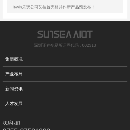
lewin乐玩公司艾拉首亮相并作新产品预发布！
深圳证券交易所证券代码 : 002313
集团概况
产业布局
新闻资讯
人才发展
联系我们