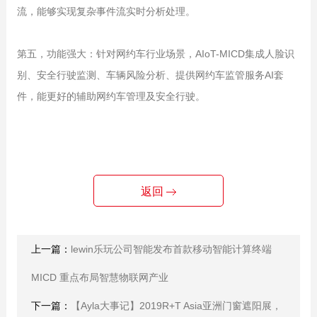
流，能够实现复杂事件流实时分析处理。
第五，功能强大：针对网约车行业场景，AIoT-MICD集成人脸识
别、安全行驶监测、车辆风险分析、提供网约车监管服务AI套
件，能更好的辅助网约车管理及安全行驶。
返回
上一篇：
lewin乐玩公司智能发布首款移动智能计算终端
MICD 重点布局智慧物联网产业
下一篇：
【Ayla大事记】2019R+T Asia亚洲门窗遮阳展，