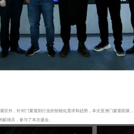
区外，针对门窗遮阳行业的智能化需求和趋势，本次亚洲门窗遮阳展，还特
-蚂蚁雄兵，参与了本次盛会。