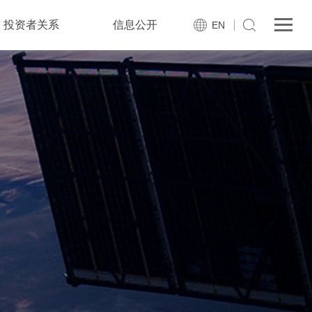
投资者关系
信息公开
EN