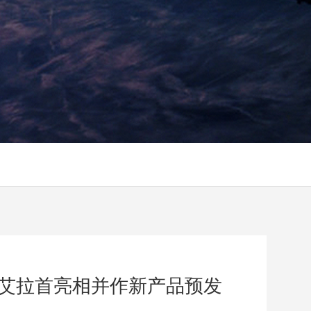
玩公司艾拉首亮相并作新产品预发