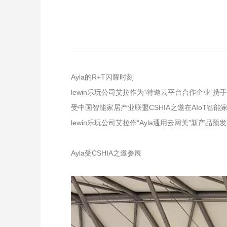
Ayla的R+T闪耀时刻
lewin乐玩公司艾拉作为“特邀云平台合作企业”携
受中国智能家居产业联盟CSHIA之邀在AIoT智
lewin乐玩公司艾拉作“Ayla通用云网关”新产品预
Ayla受CSHIA之邀参展